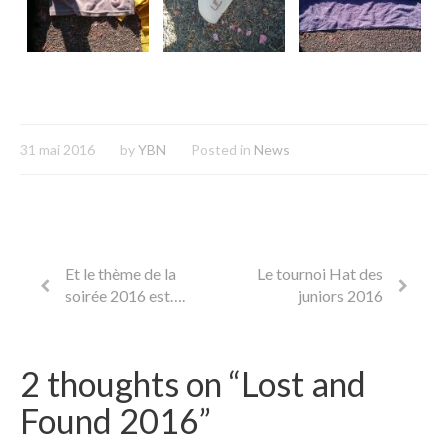
31 mai 2016
by
YBN
Posted in
News
Et le thème de la
Le tournoi Hat des
soirée 2016 est….
juniors 2016
2 thoughts on “
Lost and
Found 2016
”