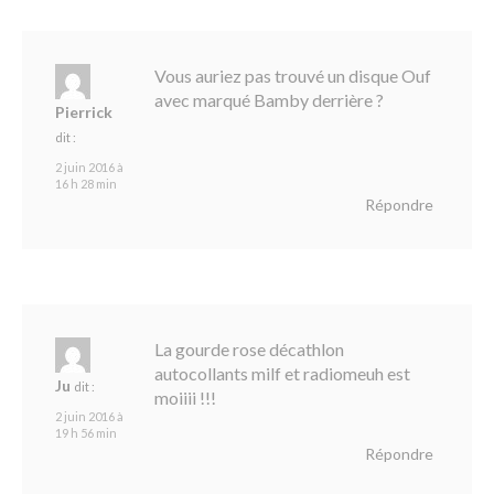
Vous auriez pas trouvé un disque Ouf
avec marqué Bamby derrière ?
Pierrick
dit :
2 juin 2016 à
16 h 28 min
Répondre
La gourde rose décathlon
autocollants milf et radiomeuh est
Ju
dit :
moiiii !!!
2 juin 2016 à
19 h 56 min
Répondre