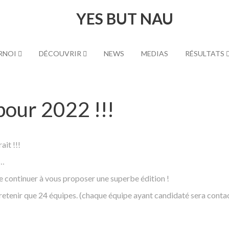
YES BUT NAU
RNOI
DÉCOUVRIR
NEWS
MEDIAS
RÉSULTATS
pour 2022 !!!
it !!!
s…
de continuer à vous proposer une superbe édition !
 retenir que 24 équipes. (chaque équipe ayant candidaté sera conta