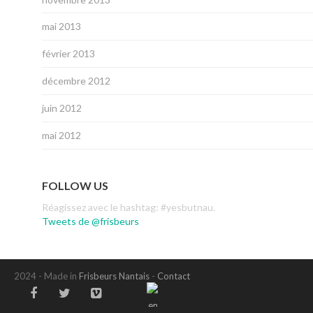
mai 2013
février 2013
décembre 2012
juin 2012
mai 2012
FOLLOW US
Réagissez avec le hashtag: #yesbutnau.
Tweets de @frisbeurs
2024 - Made in
Frisbeurs Nantais
-
Contact